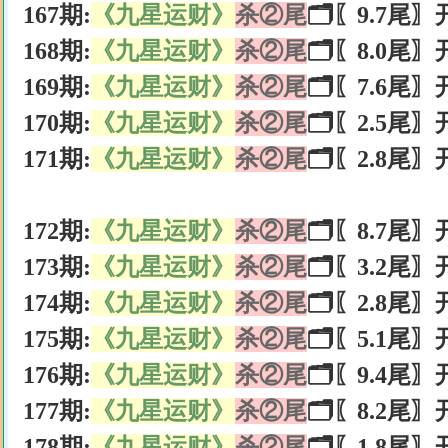
167期:
《九星运财》
杀②尾
🗂〖9.7尾〗
168期:
《九星运财》
杀②尾
🗂〖8.0尾〗
169期:
《九星运财》
杀②尾
🗂〖7.6尾〗
170期:
《九星运财》
杀②尾
🗂〖2.5尾〗
171期:
《九星运财》
杀②尾
🗂〖2.8尾〗
172期:
《九星运财》
杀②尾
🗂〖8.7尾〗
173期:
《九星运财》
杀②尾
🗂〖3.2尾〗
174期:
《九星运财》
杀②尾
🗂〖2.8尾〗
175期:
《九星运财》
杀②尾
🗂〖5.1尾〗
176期:
《九星运财》
杀②尾
🗂〖9.4尾〗
177期:
《九星运财》
杀②尾
🗂〖8.2尾〗
178期:
《九星运财》
杀②尾
🗂〖1.8尾〗