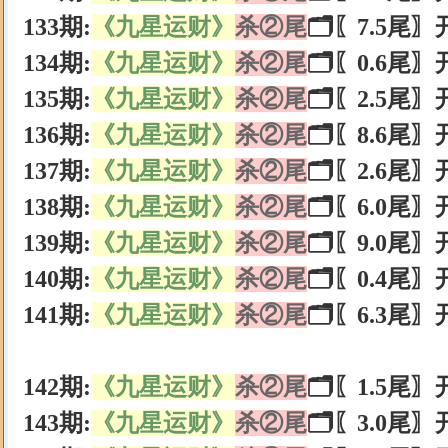
133期:
《九星运财》
杀②尾
🗂〖7.5尾〗
134期:
《九星运财》
杀②尾
🗂〖0.6尾〗
135期:
《九星运财》
杀②尾
🗂〖2.5尾〗
136期:
《九星运财》
杀②尾
🗂〖8.6尾〗
137期:
《九星运财》
杀②尾
🗂〖2.6尾〗
138期:
《九星运财》
杀②尾
🗂〖6.0尾〗
139期:
《九星运财》
杀②尾
🗂〖9.0尾〗
140期:
《九星运财》
杀②尾
🗂〖0.4尾〗
141期:
《九星运财》
杀②尾
🗂〖6.3尾〗
142期:
《九星运财》
杀②尾
🗂〖1.5尾〗
143期:
《九星运财》
杀②尾
🗂〖3.0尾〗