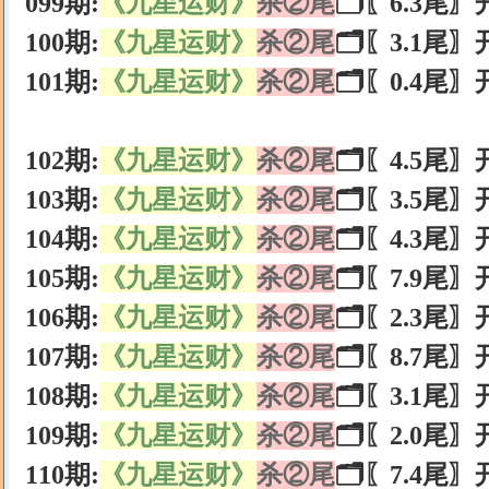
099期:
《九星运财》
杀②尾
🗂〖6.3尾〗
100期:
《九星运财》
杀②尾
🗂〖3.1尾〗
101期:
《九星运财》
杀②尾
🗂〖0.4尾〗
102期:
《九星运财》
杀②尾
🗂〖4.5尾〗
103期:
《九星运财》
杀②尾
🗂〖3.5尾〗
104期:
《九星运财》
杀②尾
🗂〖4.3尾〗
105期:
《九星运财》
杀②尾
🗂〖7.9尾〗
106期:
《九星运财》
杀②尾
🗂〖2.3尾〗
107期:
《九星运财》
杀②尾
🗂〖8.7尾〗
108期:
《九星运财》
杀②尾
🗂〖3.1尾〗
109期:
《九星运财》
杀②尾
🗂〖2.0尾〗
110期:
《九星运财》
杀②尾
🗂〖7.4尾〗