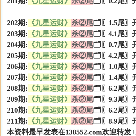
201期:
《九星运财》
杀②尾
🗂〖0.2尾〗
202期:
《九星运财》
杀②尾
🗂〖1.5尾〗
203期:
《九星运财》
杀②尾
🗂〖4.1尾〗
204期:
《九星运财》
杀②尾
🗂〖0.7尾〗
205期:
《九星运财》
杀②尾
🗂〖4.2尾〗
206期:
《九星运财》
杀②尾
🗂〖1.0尾〗
207期:
《九星运财》
杀②尾
🗂〖1.4尾〗
208期:
《九星运财》
杀②尾
🗂〖6.2尾〗
209期:
《九星运财》
杀②尾
🗂〖9.3尾〗
210期:
《九星运财》
杀②尾
🗂〖6.2尾〗
211期:
《九星运财》
杀②尾
🗂〖8.9尾〗
本资料最早发表在138552.com欢迎转发