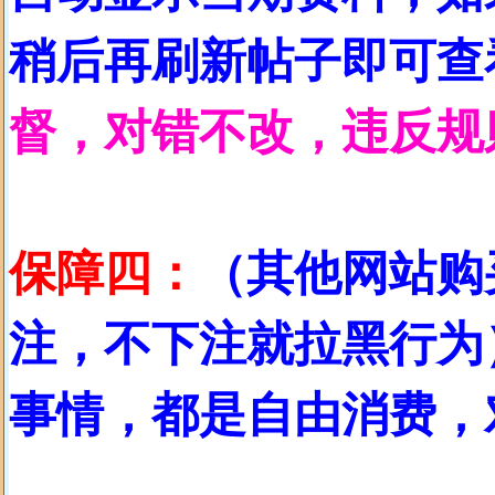
稍后再刷新帖子即可查
督，对错不改，违反规则
保障四：
（其他网站购
注，不下注就拉黑行为
事情，都是自由消费，