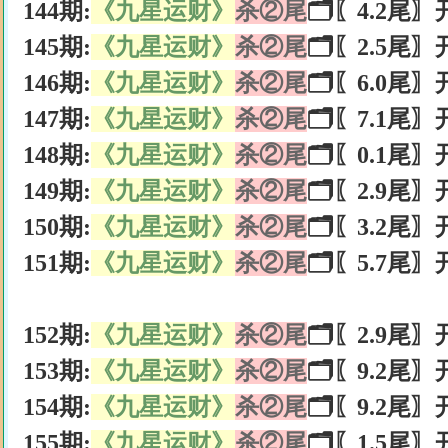
144期:
《九星运财》
杀②尾
🗂〖4.2尾〗
145期:
《九星运财》
杀②尾
🗂〖2.5尾〗
146期:
《九星运财》
杀②尾
🗂〖6.0尾〗
147期:
《九星运财》
杀②尾
🗂〖7.1尾〗
148期:
《九星运财》
杀②尾
🗂〖0.1尾〗
149期:
《九星运财》
杀②尾
🗂〖2.9尾〗
150期:
《九星运财》
杀②尾
🗂〖3.2尾〗
151期:
《九星运财》
杀②尾
🗂〖5.7尾〗
152期:
《九星运财》
杀②尾
🗂〖2.9尾〗
153期:
《九星运财》
杀②尾
🗂〖9.2尾〗
154期:
《九星运财》
杀②尾
🗂〖9.2尾〗
155期:
《九星运财》
杀②尾
🗂〖1.5尾〗