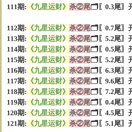
111期:
《九星运财》
杀②尾
🗂〖0.3尾〗
112期:
《九星运财》
杀②尾
🗂〖0.7尾〗
113期:
《九星运财》
杀②尾
🗂〖5.2尾〗
114期:
《九星运财》
杀②尾
🗂〖0.5尾〗
115期:
《九星运财》
杀②尾
🗂〖5.2尾〗
116期:
《九星运财》
杀②尾
🗂〖6.3尾〗
117期:
《九星运财》
杀②尾
🗂〖9.6尾〗
118期:
《九星运财》
杀②尾
🗂〖7.2尾〗
119期:
《九星运财》
杀②尾
🗂〖0.4尾〗
120期:
《九星运财》
杀②尾
🗂〖4.5尾〗
121期:
《九星运财》
杀②尾
🗂〖5.1尾〗