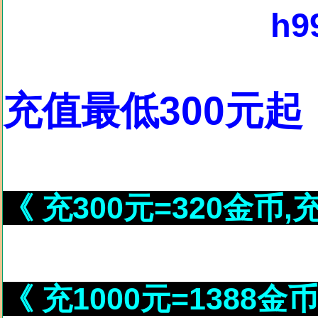
h9
充值最低300元起
《 充300元=320金币,
《 充1000元=1388金