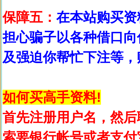
保障五：
在本站购买资
担心骗子以各种借口向
及强迫你帮忙下注等，
如何买高手资料!
首先注册用户名，然后
索要银行帐号或者支付