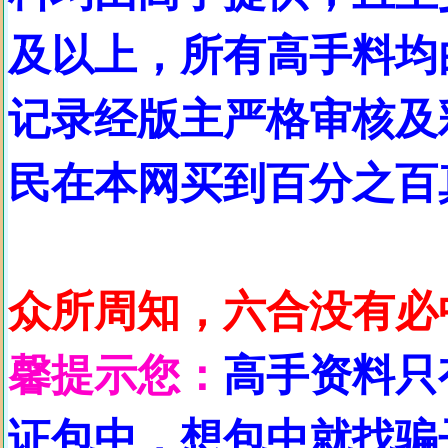
及以上，所有高手料均
记录经版主严格审核及
民在本网买到百分之百
众所周知，六合没有必
馨提示您：
高手资料只
证包中，想包中就找骗