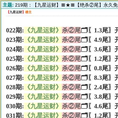
主题:
219期：【九星运财】〓★〓【绝杀②尾】永久免
【
九星运财
】
楼主
022期:
《九星运财》
杀②尾
🗂〖1.3尾〗
023期:
《九星运财》
杀②尾
🗂〖4.9尾〗
024期:
《九星运财》
杀②尾
🗂〖3.6尾〗
025期:
《九星运财》
杀②尾
🗂〖1.2尾〗
026期:
《九星运财》
杀②尾
🗂〖0.8尾〗
027期:
《九星运财》
杀②尾
🗂〖8.3尾〗
028期:
《九星运财》
杀②尾
🗂〖2.4尾〗
029期:
《九星运财》
杀②尾
🗂〖3.8尾〗
030期:
《九星运财》
杀②尾
🗂〖4.6尾〗
031期:
《九星运财》
杀②尾
🗂〖1.2尾〗