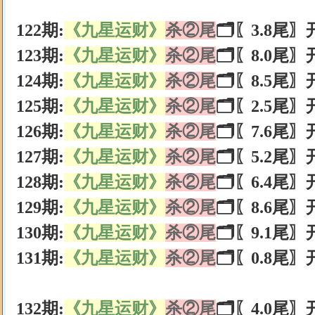
122期:
《九星运财》
杀②尾
🗂〖3.8尾〗
123期:
《九星运财》
杀②尾
🗂〖8.0尾〗
124期:
《九星运财》
杀②尾
🗂〖8.5尾〗
125期:
《九星运财》
杀②尾
🗂〖2.5尾〗
126期:
《九星运财》
杀②尾
🗂〖7.6尾〗
127期:
《九星运财》
杀②尾
🗂〖5.2尾〗
128期:
《九星运财》
杀②尾
🗂〖6.4尾〗
129期:
《九星运财》
杀②尾
🗂〖8.6尾〗
130期:
《九星运财》
杀②尾
🗂〖9.1尾〗
131期:
《九星运财》
杀②尾
🗂〖0.8尾〗
132期:
《九星运财》
杀②尾
🗂〖4.0尾〗