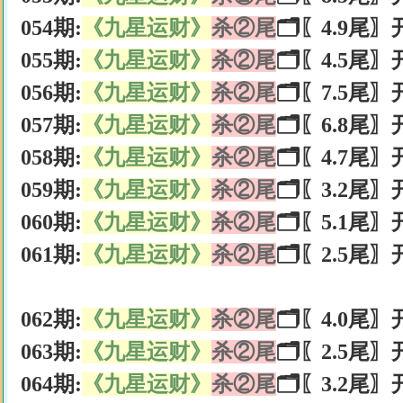
054期:
《九星运财》
杀②尾
🗂〖4.9尾〗
055期:
《九星运财》
杀②尾
🗂〖4.5尾〗
056期:
《九星运财》
杀②尾
🗂〖7.5尾〗
057期:
《九星运财》
杀②尾
🗂〖6.8尾〗
058期:
《九星运财》
杀②尾
🗂〖4.7尾〗
059期:
《九星运财》
杀②尾
🗂〖3.2尾〗
060期:
《九星运财》
杀②尾
🗂〖5.1尾〗
061期:
《九星运财》
杀②尾
🗂〖2.5尾〗
062期:
《九星运财》
杀②尾
🗂〖4.0尾〗
063期:
《九星运财》
杀②尾
🗂〖2.5尾〗
064期:
《九星运财》
杀②尾
🗂〖3.2尾〗