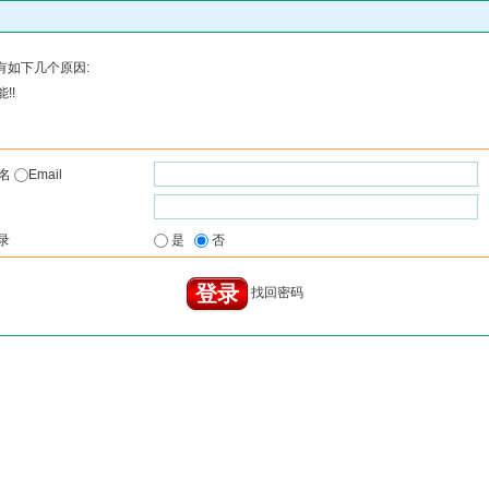
有如下几个原因:
!!
户名
Email
录
是
否
找回密码