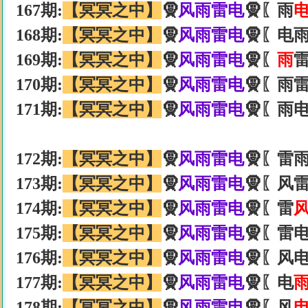
167期:
【冥冥之中】
🧕
风雨雷电
🧕〖雨
168期:
【冥冥之中】
🧕
风雨雷电
🧕〖电
169期:
【冥冥之中】
🧕
风雨雷电
🧕〖
雨
雷
170期:
【冥冥之中】
🧕
风雨雷电
🧕〖雨
171期:
【冥冥之中】
🧕
风雨雷电
🧕〖雨
172期:
【冥冥之中】
🧕
风雨雷电
🧕〖雷
173期:
【冥冥之中】
🧕
风雨雷电
🧕〖风
174期:
【冥冥之中】
🧕
风雨雷电
🧕〖雷
175期:
【冥冥之中】
🧕
风雨雷电
🧕〖雷
176期:
【冥冥之中】
🧕
风雨雷电
🧕〖风
177期:
【冥冥之中】
🧕
风雨雷电
🧕〖电
178期:
【冥冥之中】
🧕
风雨雷电
🧕〖风