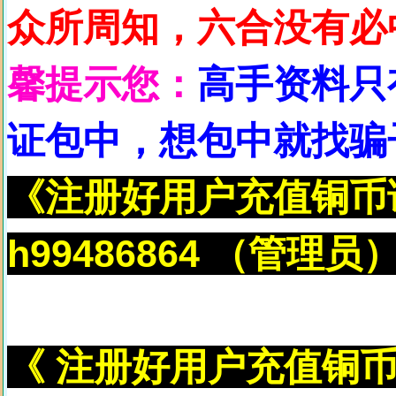
众所周知，六合没有必
馨提示您：
高手资料只
证包中，想包中就找骗
《注册好用户充值铜币
h99486864 （管理员
《 注册好用户充值铜