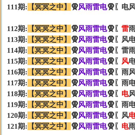
111期:
【冥冥之中】
🧕
风雨雷电
🧕〖电
112期:
【冥冥之中】
🧕
风雨雷电
🧕〖
雷
雨
113期:
【冥冥之中】
🧕
风雨雷电
🧕〖风
114期:
【冥冥之中】
🧕
风雨雷电
🧕〖雷
115期:
【冥冥之中】
🧕
风雨雷电
🧕〖
风
电
116期:
【冥冥之中】
🧕
风雨雷电
🧕〖雨
117期:
【冥冥之中】
🧕
风雨雷电
🧕〖雨
118期:
【冥冥之中】
🧕
风雨雷电
🧕〖
电
风
119期:
【冥冥之中】
🧕
风雨雷电
🧕〖雨
120期:
【冥冥之中】
🧕
风雨雷电
🧕〖风
121期:
【冥冥之中】
🧕
风雨雷电
🧕〖
电
雨