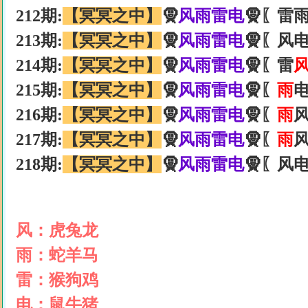
212期:
【冥冥之中】
🧕
风雨雷电
🧕〖雷
213期:
【冥冥之中】
🧕
风雨雷电
🧕〖风
214期:
【冥冥之中】
🧕
风雨雷电
🧕〖雷
215期:
【冥冥之中】
🧕
风雨雷电
🧕〖
雨
电
216期:
【冥冥之中】
🧕
风雨雷电
🧕〖
雨
风
217期:
【冥冥之中】
🧕
风雨雷电
🧕〖
雨
风
218期:
【冥冥之中】
🧕
风雨雷电
🧕〖风
风：虎兔龙
雨：蛇羊马
雷：猴狗鸡
电：鼠牛猪