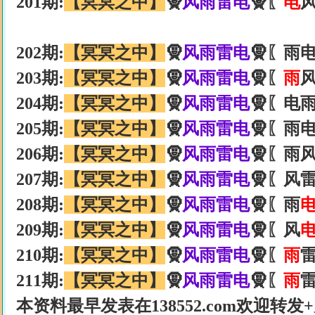
201期:
【冥冥之中】
🧕
风雨雷电
🧕〖
电
风
202期:
【冥冥之中】
🧕
风雨雷电
🧕〖雨
203期:
【冥冥之中】
🧕
风雨雷电
🧕〖
雨
风
204期:
【冥冥之中】
🧕
风雨雷电
🧕〖电
205期:
【冥冥之中】
🧕
风雨雷电
🧕〖雨
206期:
【冥冥之中】
🧕
风雨雷电
🧕〖雨
207期:
【冥冥之中】
🧕
风雨雷电
🧕〖风
208期:
【冥冥之中】
🧕
风雨雷电
🧕〖雨
209期:
【冥冥之中】
🧕
风雨雷电
🧕〖风
210期:
【冥冥之中】
🧕
风雨雷电
🧕〖
雨
雷
211期:
【冥冥之中】
🧕
风雨雷电
🧕〖
雨
雷
本资料最早发表在138552.com欢迎转发