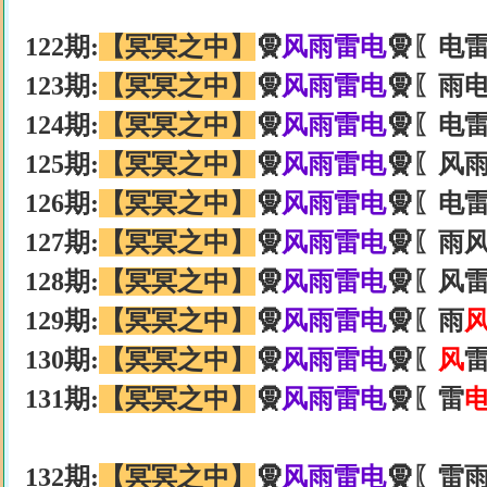
122期:
【冥冥之中】
🧕
风雨雷电
🧕〖电
123期:
【冥冥之中】
🧕
风雨雷电
🧕〖雨
124期:
【冥冥之中】
🧕
风雨雷电
🧕〖电
125期:
【冥冥之中】
🧕
风雨雷电
🧕〖风
126期:
【冥冥之中】
🧕
风雨雷电
🧕〖电
127期:
【冥冥之中】
🧕
风雨雷电
🧕〖雨
128期:
【冥冥之中】
🧕
风雨雷电
🧕〖风
129期:
【冥冥之中】
🧕
风雨雷电
🧕〖雨
130期:
【冥冥之中】
🧕
风雨雷电
🧕〖
风
雷
131期:
【冥冥之中】
🧕
风雨雷电
🧕〖雷
132期:
【冥冥之中】
🧕
风雨雷电
🧕〖雷