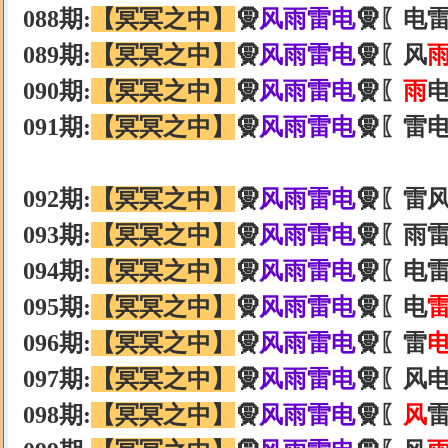
088期:
【冥冥之中】
🧕
风雨雷电
🧕〖电
089期:
【冥冥之中】
🧕
风雨雷电
🧕〖风
090期:
【冥冥之中】
🧕
风雨雷电
🧕〖
雨
电
091期:
【冥冥之中】
🧕
风雨雷电
🧕〖雷
092期:
【冥冥之中】
🧕
风雨雷电
🧕〖雷
093期:
【冥冥之中】
🧕
风雨雷电
🧕〖雨
094期:
【冥冥之中】
🧕
风雨雷电
🧕〖电
095期:
【冥冥之中】
🧕
风雨雷电
🧕〖电
096期:
【冥冥之中】
🧕
风雨雷电
🧕〖雷
097期:
【冥冥之中】
🧕
风雨雷电
🧕〖风
098期:
【冥冥之中】
🧕
风雨雷电
🧕〖
风
雷