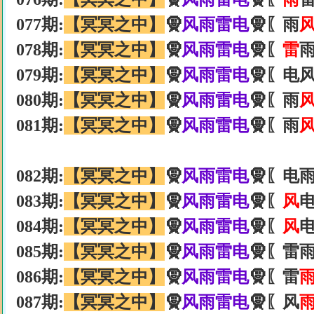
077期:
【冥冥之中】
🧕
风雨雷电
🧕〖雨
078期:
【冥冥之中】
🧕
风雨雷电
🧕〖
雷
雨
079期:
【冥冥之中】
🧕
风雨雷电
🧕〖电
080期:
【冥冥之中】
🧕
风雨雷电
🧕〖雨
081期:
【冥冥之中】
🧕
风雨雷电
🧕〖雨
082期:
【冥冥之中】
🧕
风雨雷电
🧕〖电
083期:
【冥冥之中】
🧕
风雨雷电
🧕〖
风
电
084期:
【冥冥之中】
🧕
风雨雷电
🧕〖
风
电
085期:
【冥冥之中】
🧕
风雨雷电
🧕〖雷
086期:
【冥冥之中】
🧕
风雨雷电
🧕〖雷
087期:
【冥冥之中】
🧕
风雨雷电
🧕〖风