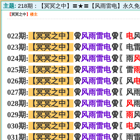
主题:
218期：【冥冥之中】〓★〓【风雨雷电】永久免
【
冥冥之中
】
楼主
022期:
【冥冥之中】
🧕
风雨雷电
🧕〖
电
风
023期:
【冥冥之中】
🧕
风雨雷电
🧕〖电
024期:
【冥冥之中】
🧕
风雨雷电
🧕〖雨
025期:
【冥冥之中】
🧕
风雨雷电
🧕〖雷
026期:
【冥冥之中】
🧕
风雨雷电
🧕〖风
027期:
【冥冥之中】
🧕
风雨雷电
🧕〖风
028期:
【冥冥之中】
🧕
风雨雷电
🧕〖
风
雨
029期:
【冥冥之中】
🧕
风雨雷电
🧕〖
雨
风
030期:
【冥冥之中】
🧕
风雨雷电
🧕〖
电
风
031期:
【冥冥之中】
🧕
风雨雷电
🧕〖雨