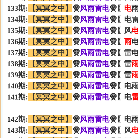
133期:
【冥冥之中】
🧕
风雨雷电
🧕〖
电
雨
134期:
【冥冥之中】
🧕
风雨雷电
🧕〖电
135期:
【冥冥之中】
🧕
风雨雷电
🧕〖风
136期:
【冥冥之中】
🧕
风雨雷电
🧕〖
雨
电
137期:
【冥冥之中】
🧕
风雨雷电
🧕〖雷
138期:
【冥冥之中】
🧕
风雨雷电
🧕〖雷
139期:
【冥冥之中】
🧕
风雨雷电
🧕〖雷
140期:
【冥冥之中】
🧕
风雨雷电
🧕〖电
141期:
【冥冥之中】
🧕
风雨雷电
🧕〖电
142期:
【冥冥之中】
🧕
风雨雷电
🧕〖电
143期:
【冥冥之中】
🧕
风雨雷电
🧕〖风