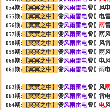
054期:
【冥冥之中】
🧕
风雨雷电
🧕〖风
055期:
【冥冥之中】
🧕
风雨雷电
🧕〖电
056期:
【冥冥之中】
🧕
风雨雷电
🧕〖
雨
雷
057期:
【冥冥之中】
🧕
风雨雷电
🧕〖雨
058期:
【冥冥之中】
🧕
风雨雷电
🧕〖风
059期:
【冥冥之中】
🧕
风雨雷电
🧕〖雨
060期:
【冥冥之中】
🧕
风雨雷电
🧕〖电
061期:
【冥冥之中】
🧕
风雨雷电
🧕〖雨
062期:
【冥冥之中】
🧕
风雨雷电
🧕〖风
063期:
【冥冥之中】
🧕
风雨雷电
🧕〖雷
064期:
【冥冥之中】
🧕
风雨雷电
🧕〖
电
风