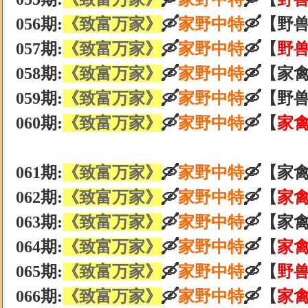
056期:
《致富万家》
🛶
家野中特
🛶【野
057期:
《致富万家》
🛶
家野中特
🛶【
野
058期:
《致富万家》
🛶
家野中特
🛶【家
059期:
《致富万家》
🛶
家野中特
🛶【野
060期:
《致富万家》
🛶
家野中特
🛶【
家
061期:
《致富万家》
🛶
家野中特
🛶【家
062期:
《致富万家》
🛶
家野中特
🛶【
家
063期:
《致富万家》
🛶
家野中特
🛶【家
064期:
《致富万家》
🛶
家野中特
🛶【
家
065期:
《致富万家》
🛶
家野中特
🛶【
野
066期:
《致富万家》
🛶
家野中特
🛶【
家