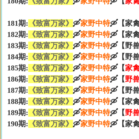
180期:
《致富万家》
🛶
家野中特
🛶【
家
181期:
《致富万家》
🛶
家野中特
🛶【家
182期:
《致富万家》
🛶
家野中特
🛶【家
183期:
《致富万家》
🛶
家野中特
🛶【野
184期:
《致富万家》
🛶
家野中特
🛶【野
185期:
《致富万家》
🛶
家野中特
🛶【
家
186期:
《致富万家》
🛶
家野中特
🛶【
野
187期:
《致富万家》
🛶
家野中特
🛶【野
188期:
《致富万家》
🛶
家野中特
🛶【家
189期:
《致富万家》
🛶
家野中特
🛶【
野
190期:
《致富万家》
🛶
家野中特
🛶【家