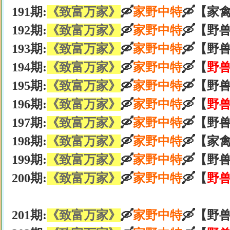
191期:
《致富万家》
🛶
家野中特
🛶【家
192期:
《致富万家》
🛶
家野中特
🛶【野
193期:
《致富万家》
🛶
家野中特
🛶【野
194期:
《致富万家》
🛶
家野中特
🛶【
野
195期:
《致富万家》
🛶
家野中特
🛶【野
196期:
《致富万家》
🛶
家野中特
🛶【
野
197期:
《致富万家》
🛶
家野中特
🛶【野
198期:
《致富万家》
🛶
家野中特
🛶【家
199期:
《致富万家》
🛶
家野中特
🛶【野
200期:
《致富万家》
🛶
家野中特
🛶【
野
201期:
《致富万家》
🛶
家野中特
🛶【野