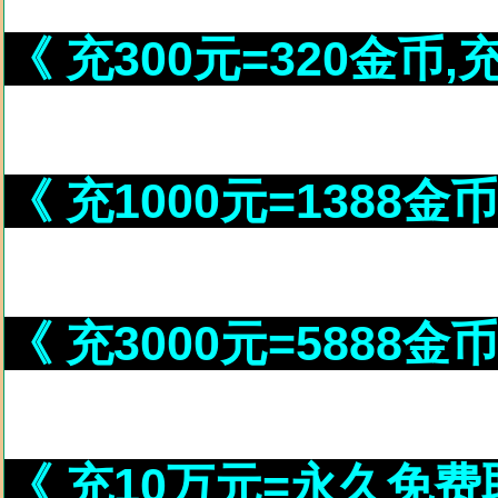
《 充300元=320金币,
《 充1000元=1388金
《 充3000元=5888金
《 充10万元=永久免