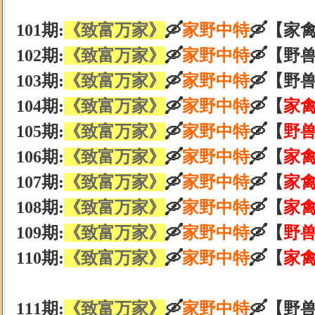
101期:
《致富万家》
🛶
家野中特
🛶【家
102期:
《致富万家》
🛶
家野中特
🛶【野
103期:
《致富万家》
🛶
家野中特
🛶【野
104期:
《致富万家》
🛶
家野中特
🛶【
家
105期:
《致富万家》
🛶
家野中特
🛶【
野
106期:
《致富万家》
🛶
家野中特
🛶【
家
107期:
《致富万家》
🛶
家野中特
🛶【
家
108期:
《致富万家》
🛶
家野中特
🛶【
家
109期:
《致富万家》
🛶
家野中特
🛶【
野
110期:
《致富万家》
🛶
家野中特
🛶【
家
111期:
《致富万家》
🛶
家野中特
🛶【野