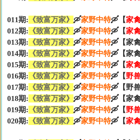
011期:
《致富万家》
🛶
家野中特
🛶【
家
012期:
《致富万家》
🛶
家野中特
🛶【
家
013期:
《致富万家》
🛶
家野中特
🛶【家
014期:
《致富万家》
🛶
家野中特
🛶【家
015期:
《致富万家》
🛶
家野中特
🛶【
家
016期:
《致富万家》
🛶
家野中特
🛶【
野
017期:
《致富万家》
🛶
家野中特
🛶【野
018期:
《致富万家》
🛶
家野中特
🛶【家
019期:
《致富万家》
🛶
家野中特
🛶【
野
020期:
《致富万家》
🛶
家野中特
🛶【
家