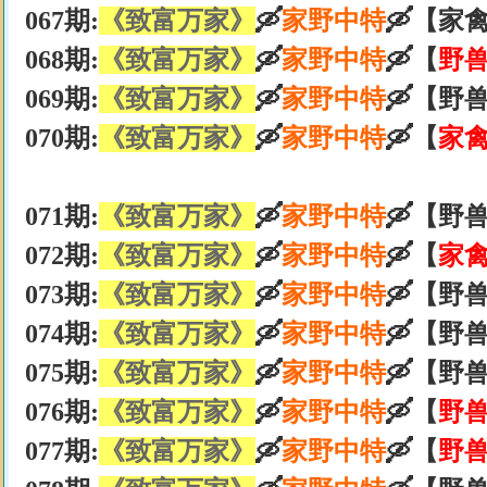
067期:
《致富万家》
🛶
家野中特
🛶【家
068期:
《致富万家》
🛶
家野中特
🛶【
野
069期:
《致富万家》
🛶
家野中特
🛶【野
070期:
《致富万家》
🛶
家野中特
🛶【
家
071期:
《致富万家》
🛶
家野中特
🛶【野
072期:
《致富万家》
🛶
家野中特
🛶【
家
073期:
《致富万家》
🛶
家野中特
🛶【野
074期:
《致富万家》
🛶
家野中特
🛶【野
075期:
《致富万家》
🛶
家野中特
🛶【野
076期:
《致富万家》
🛶
家野中特
🛶【
野
077期:
《致富万家》
🛶
家野中特
🛶【
野