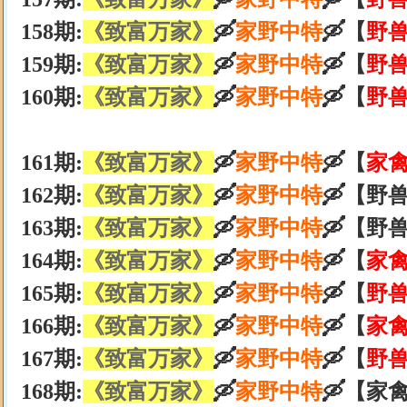
158期:
《致富万家》
🛶
家野中特
🛶【
野
159期:
《致富万家》
🛶
家野中特
🛶【
野
160期:
《致富万家》
🛶
家野中特
🛶【
野
161期:
《致富万家》
🛶
家野中特
🛶【
家
162期:
《致富万家》
🛶
家野中特
🛶【野
163期:
《致富万家》
🛶
家野中特
🛶【野
164期:
《致富万家》
🛶
家野中特
🛶【
家
165期:
《致富万家》
🛶
家野中特
🛶【
野
166期:
《致富万家》
🛶
家野中特
🛶【
家
167期:
《致富万家》
🛶
家野中特
🛶【
野
168期:
《致富万家》
🛶
家野中特
🛶【家