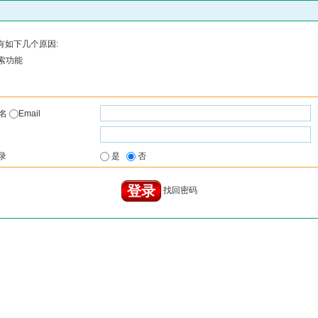
有如下几个原因:
索功能
户名
Email
录
是
否
找回密码