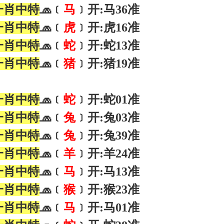
一肖中特
🧢﹝
马
﹞开:马36准
一肖中特
🧢﹝
虎
﹞开:虎16准
一肖中特
🧢﹝
蛇
﹞开:蛇13准
一肖中特
🧢﹝
猪
﹞开:猪19准
一肖中特
🧢﹝
蛇
﹞开:蛇01准
一肖中特
🧢﹝
兔
﹞开:兔03准
一肖中特
🧢﹝
兔
﹞开:兔39准
一肖中特
🧢﹝
羊
﹞开:羊24准
一肖中特
🧢﹝
马
﹞开:马13准
一肖中特
🧢﹝
猴
﹞开:猴23准
一肖中特
🧢﹝
马
﹞开:马01准