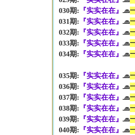
030期:
『实实在在』
🧢
031期:
『实实在在』
🧢
032期:
『实实在在』
🧢
033期:
『实实在在』
🧢
034期:
『实实在在』
🧢
035期:
『实实在在』
🧢
036期:
『实实在在』
🧢
037期:
『实实在在』
🧢
038期:
『实实在在』
🧢
039期:
『实实在在』
🧢
040期:
『实实在在』
🧢