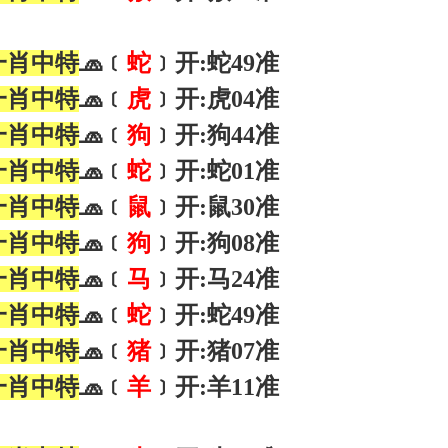
一肖中特
🧢﹝
蛇
﹞开:蛇49准
一肖中特
🧢﹝
虎
﹞开:虎04准
一肖中特
🧢﹝
狗
﹞开:狗44准
一肖中特
🧢﹝
蛇
﹞开:蛇01准
一肖中特
🧢﹝
鼠
﹞开:鼠30准
一肖中特
🧢﹝
狗
﹞开:狗08准
一肖中特
🧢﹝
马
﹞开:马24准
一肖中特
🧢﹝
蛇
﹞开:蛇49准
一肖中特
🧢﹝
猪
﹞开:猪07准
一肖中特
🧢﹝
羊
﹞开:羊11准