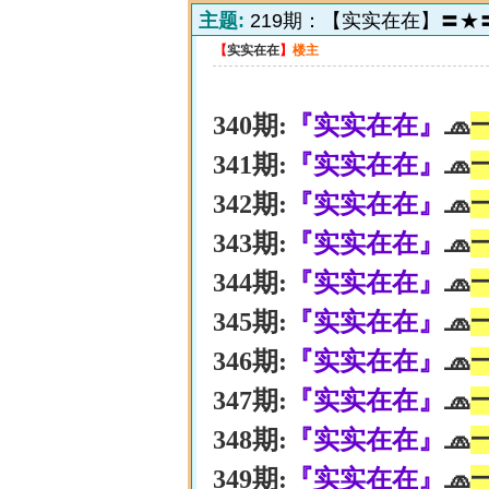
主题:
219期：【实实在在】〓
【
实实在在
】
楼主
340期:
『实实在在』
🧢
341期:
『实实在在』
🧢
342期:
『实实在在』
🧢
343期:
『实实在在』
🧢
344期:
『实实在在』
🧢
345期:
『实实在在』
🧢
346期:
『实实在在』
🧢
347期:
『实实在在』
🧢
348期:
『实实在在』
🧢
349期:
『实实在在』
🧢