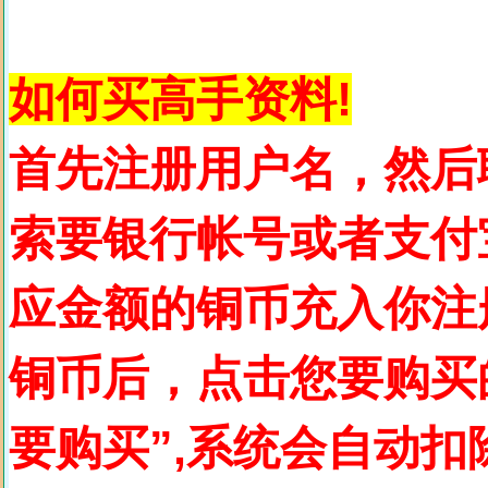
如何买高手资料!
首先注册用户名，然后
索要银行帐号或者支付
应金额的铜币充入你注
铜币后，点击您要购买
要购买”,系统会自动