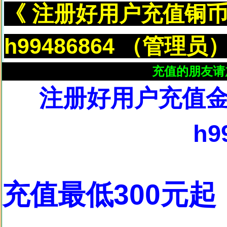
《 注册好用户充值铜
h99486864 （管理员
充值的朋友请加
注册好用户充值
h9
充值最低300元起