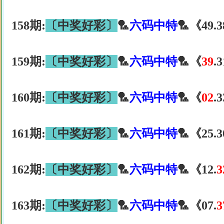
158期:
〔中奖好彩〕
🏸
六码中特
🏸《49.38
159期:
〔中奖好彩〕
🏸
六码中特
🏸《
39
.
160期:
〔中奖好彩〕
🏸
六码中特
🏸《
02
.
161期:
〔中奖好彩〕
🏸
六码中特
🏸《25.30
162期:
〔中奖好彩〕
🏸
六码中特
🏸《12.
3
163期:
〔中奖好彩〕
🏸
六码中特
🏸《07.
3