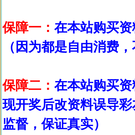
保障一：
在本站购买资
（因为都是自由消费，
保障二：
在本站购买资
现开奖后改资料误导彩
监督，保证真实）