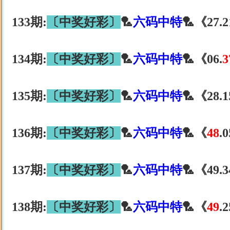
133期:
〔中奖好彩〕
🏸
六码中特
🏸《27.2
134期:
〔中奖好彩〕
🏸
六码中特
🏸《06.
3
135期:
〔中奖好彩〕
🏸
六码中特
🏸《28.1
136期:
〔中奖好彩〕
🏸
六码中特
🏸《
48
.
137期:
〔中奖好彩〕
🏸
六码中特
🏸《49.3
138期:
〔中奖好彩〕
🏸
六码中特
🏸《
49
.