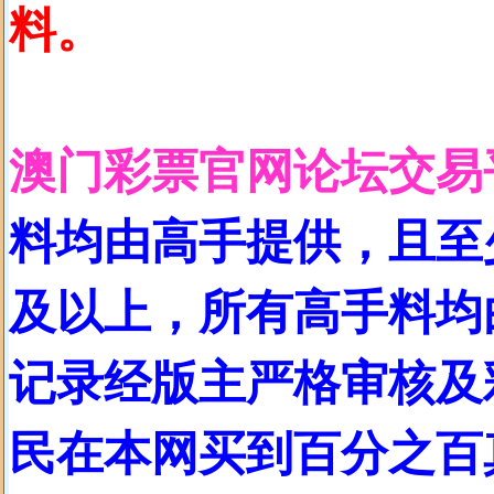
料。
澳门彩票官网论坛交易
料均由高手提供，且至
及以上，所有高手料均
记录经版主严格审核及
民在本网买到百分之百