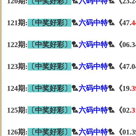
120期:
〔中奖好彩〕
🏸
六码中特
🏸《23.24
121期:
〔中奖好彩〕
🏸
六码中特
🏸《47.
4
122期:
〔中奖好彩〕
🏸
六码中特
🏸《06.34
123期:
〔中奖好彩〕
🏸
六码中特
🏸《47.04
124期:
〔中奖好彩〕
🏸
六码中特
🏸《19.
3
125期:
〔中奖好彩〕
🏸
六码中特
🏸《02.
3
126期:
〔中奖好彩〕
🏸
六码中特
🏸《01.39