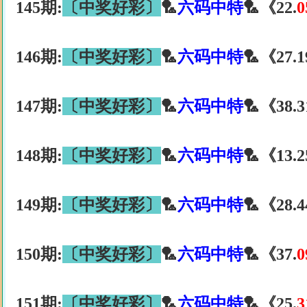
145期:
〔中奖好彩〕
🏸
六码中特
🏸《22.
0
146期:
〔中奖好彩〕
🏸
六码中特
🏸《27.19
147期:
〔中奖好彩〕
🏸
六码中特
🏸《38.3
148期:
〔中奖好彩〕
🏸
六码中特
🏸《13.25
149期:
〔中奖好彩〕
🏸
六码中特
🏸《28.44
150期:
〔中奖好彩〕
🏸
六码中特
🏸《37.
0
151期:
〔中奖好彩〕
🏸
六码中特
🏸《25.
3