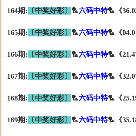
164期:
〔中奖好彩〕
🏸
六码中特
🏸《36.03
165期:
〔中奖好彩〕
🏸
六码中特
🏸《04.01
166期:
〔中奖好彩〕
🏸
六码中特
🏸《21.47
167期:
〔中奖好彩〕
🏸
六码中特
🏸《32.07
168期:
〔中奖好彩〕
🏸
六码中特
🏸《25.1
169期:
〔中奖好彩〕
🏸
六码中特
🏸《35.1