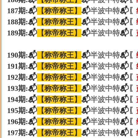
187期:📬
【称帝称王】
📬
半波中特
📬〖
188期:📬
【称帝称王】
📬
半波中特
📬〖
189期:📬
【称帝称王】
📬
半波中特
📬〖
190期:📬
【称帝称王】
📬
半波中特
📬〖
191期:📬
【称帝称王】
📬
半波中特
📬〖
192期:📬
【称帝称王】
📬
半波中特
📬〖
193期:📬
【称帝称王】
📬
半波中特
📬〖
194期:📬
【称帝称王】
📬
半波中特
📬〖
195期:📬
【称帝称王】
📬
半波中特
📬〖
196期:📬
【称帝称王】
📬
半波中特
📬〖
197期:📬
【称帝称王】
📬
半波中特
📬〖