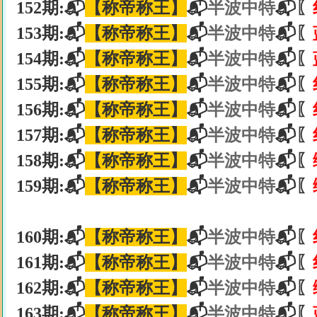
152期:📬
【称帝称王】
📬
半波中特
📬〖
153期:📬
【称帝称王】
📬
半波中特
📬〖
154期:📬
【称帝称王】
📬
半波中特
📬〖
155期:📬
【称帝称王】
📬
半波中特
📬〖
156期:📬
【称帝称王】
📬
半波中特
📬〖
157期:📬
【称帝称王】
📬
半波中特
📬〖
158期:📬
【称帝称王】
📬
半波中特
📬〖
159期:📬
【称帝称王】
📬
半波中特
📬〖
160期:📬
【称帝称王】
📬
半波中特
📬〖
161期:📬
【称帝称王】
📬
半波中特
📬〖
162期:📬
【称帝称王】
📬
半波中特
📬〖
163期:📬
【称帝称王】
📬
半波中特
📬〖