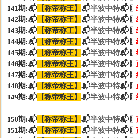
141期:📬
【称帝称王】
📬
半波中特
📬〖
142期:📬
【称帝称王】
📬
半波中特
📬〖
143期:📬
【称帝称王】
📬
半波中特
📬〖
144期:📬
【称帝称王】
📬
半波中特
📬〖
145期:📬
【称帝称王】
📬
半波中特
📬〖
146期:📬
【称帝称王】
📬
半波中特
📬〖
147期:📬
【称帝称王】
📬
半波中特
📬〖
148期:📬
【称帝称王】
📬
半波中特
📬〖
149期:📬
【称帝称王】
📬
半波中特
📬〖
150期:📬
【称帝称王】
📬
半波中特
📬〖
151期:📬
【称帝称王】
📬
半波中特
📬〖