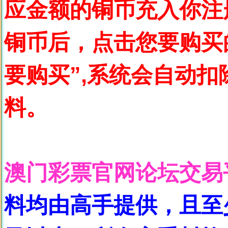
应金额的铜币充入你注
铜币后，点击您要购买
要购买”,系统会自动
料。
澳门彩票官网论坛交易
料均由高手提供，且至