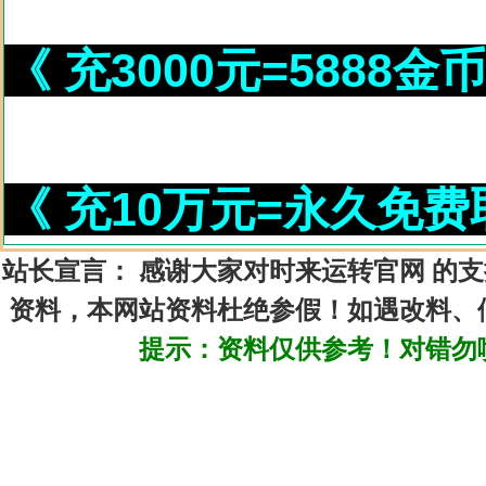
《 充3000元=5888金
《 充10万元=永久免
站长宣言：
感谢大家对时来运转官网 的
资料，本网站资料杜绝参假！如遇改料、
提示：资料仅供参考！对错勿