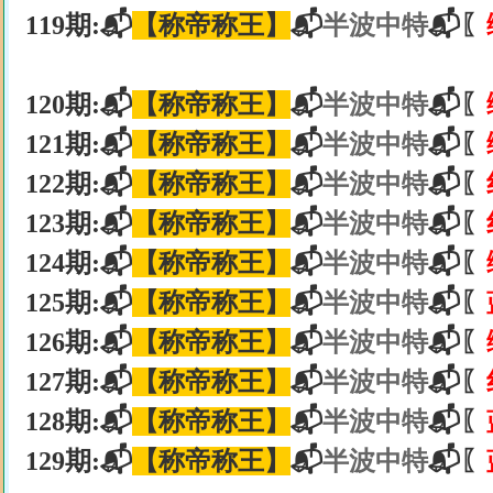
119期:📬
【称帝称王】
📬
半波中特
📬〖
120期:📬
【称帝称王】
📬
半波中特
📬〖
121期:📬
【称帝称王】
📬
半波中特
📬〖
122期:📬
【称帝称王】
📬
半波中特
📬〖
123期:📬
【称帝称王】
📬
半波中特
📬〖
124期:📬
【称帝称王】
📬
半波中特
📬〖
125期:📬
【称帝称王】
📬
半波中特
📬〖
126期:📬
【称帝称王】
📬
半波中特
📬〖
127期:📬
【称帝称王】
📬
半波中特
📬〖
128期:📬
【称帝称王】
📬
半波中特
📬〖
129期:📬
【称帝称王】
📬
半波中特
📬〖