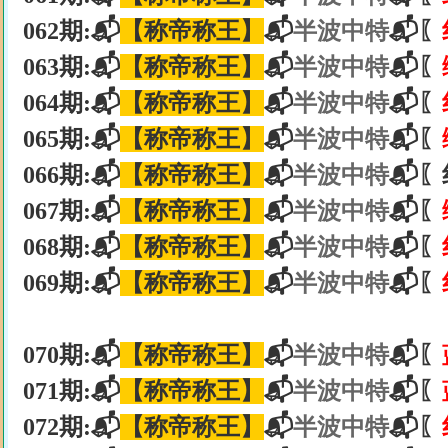
062期:📬
【称帝称王】
📬
半波中特
📬〖
063期:📬
【称帝称王】
📬
半波中特
📬〖
064期:📬
【称帝称王】
📬
半波中特
📬〖
065期:📬
【称帝称王】
📬
半波中特
📬〖
066期:📬
【称帝称王】
📬
半波中特
📬〖
067期:📬
【称帝称王】
📬
半波中特
📬〖
068期:📬
【称帝称王】
📬
半波中特
📬〖
069期:📬
【称帝称王】
📬
半波中特
📬〖
070期:📬
【称帝称王】
📬
半波中特
📬〖
071期:📬
【称帝称王】
📬
半波中特
📬〖
072期:📬
【称帝称王】
📬
半波中特
📬〖