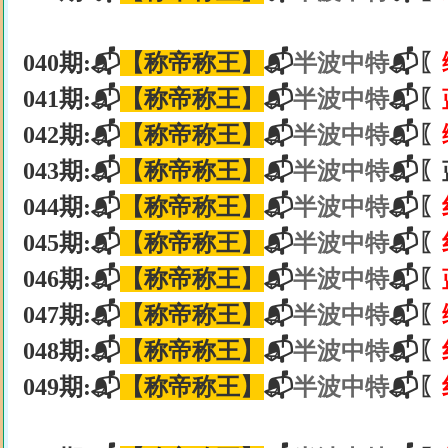
040期:📬
【称帝称王】
📬
半波中特
📬〖
041期:📬
【称帝称王】
📬
半波中特
📬〖
042期:📬
【称帝称王】
📬
半波中特
📬〖
043期:📬
【称帝称王】
📬
半波中特
📬〖
044期:📬
【称帝称王】
📬
半波中特
📬〖
045期:📬
【称帝称王】
📬
半波中特
📬〖
046期:📬
【称帝称王】
📬
半波中特
📬〖
047期:📬
【称帝称王】
📬
半波中特
📬〖
048期:📬
【称帝称王】
📬
半波中特
📬〖
049期:📬
【称帝称王】
📬
半波中特
📬〖