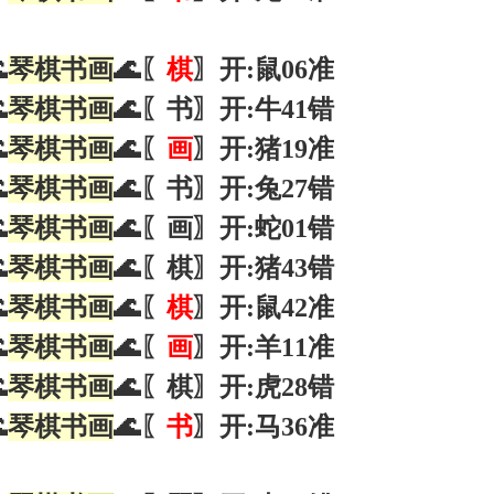

琴棋书画
🌊〖
棋
〗开:鼠06准

琴棋书画
🌊〖书〗开:牛41错

琴棋书画
🌊〖
画
〗开:猪19准

琴棋书画
🌊〖书〗开:兔27错

琴棋书画
🌊〖画〗开:蛇01错

琴棋书画
🌊〖棋〗开:猪43错

琴棋书画
🌊〖
棋
〗开:鼠42准

琴棋书画
🌊〖
画
〗开:羊11准

琴棋书画
🌊〖棋〗开:虎28错

琴棋书画
🌊〖
书
〗开:马36准