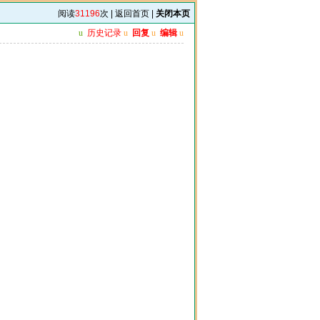
阅读
31196
次 |
返回首页
|
关闭本页
u
历史记录
u
回复
u
编辑
u