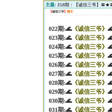
主题:
218期：【诚信三爷】〓
【
诚信三爷
】
楼主
022期:🌊
《诚信三爷》

023期:🌊
《诚信三爷》

024期:🌊
《诚信三爷》

025期:🌊
《诚信三爷》

026期:🌊
《诚信三爷》

027期:🌊
《诚信三爷》

028期:🌊
《诚信三爷》

029期:🌊
《诚信三爷》

030期:🌊
《诚信三爷》

031期:🌊
《诚信三爷》
