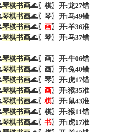

琴棋书画
🌊〖棋〗开:龙27错

琴棋书画
🌊〖琴〗开:马49错

琴棋书画
🌊〖
画
〗开:羊36准

琴棋书画
🌊〖琴〗开:马37错

琴棋书画
🌊〖画〗开:牛06错

琴棋书画
🌊〖画〗开:兔40错

琴棋书画
🌊〖琴〗开:虎17错

琴棋书画
🌊〖
画
〗开:猴35准

琴棋书画
🌊〖
棋
〗开:鼠43准

琴棋书画
🌊〖棋〗开:猴11错

琴棋书画
🌊〖
书
〗开:虎17准