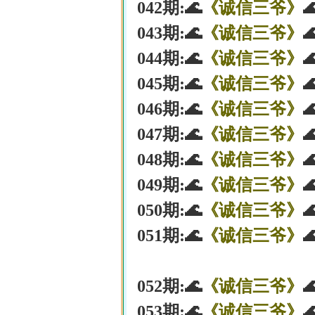
042期:🌊
《诚信三爷》

043期:🌊
《诚信三爷》

044期:🌊
《诚信三爷》

045期:🌊
《诚信三爷》

046期:🌊
《诚信三爷》

047期:🌊
《诚信三爷》

048期:🌊
《诚信三爷》

049期:🌊
《诚信三爷》

050期:🌊
《诚信三爷》

051期:🌊
《诚信三爷》

052期:🌊
《诚信三爷》

053期:🌊
《诚信三爷》
