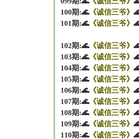
099期:🌊
《诚信三爷》

100期:🌊
《诚信三爷》

101期:🌊
《诚信三爷》

102期:🌊
《诚信三爷》

103期:🌊
《诚信三爷》

104期:🌊
《诚信三爷》

105期:🌊
《诚信三爷》

106期:🌊
《诚信三爷》

107期:🌊
《诚信三爷》

108期:🌊
《诚信三爷》

109期:🌊
《诚信三爷》

110期:🌊
《诚信三爷》
