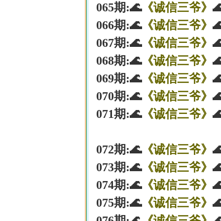
065期:🌊
《诚信三爷》

066期:🌊
《诚信三爷》

067期:🌊
《诚信三爷》

068期:🌊
《诚信三爷》

069期:🌊
《诚信三爷》

070期:🌊
《诚信三爷》

071期:🌊
《诚信三爷》

072期:🌊
《诚信三爷》

073期:🌊
《诚信三爷》

074期:🌊
《诚信三爷》

075期:🌊
《诚信三爷》

076期:🌊
《诚信三爷》
