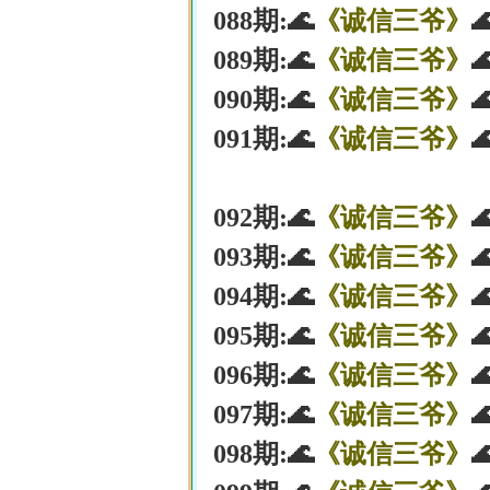
088期:🌊
《诚信三爷》

089期:🌊
《诚信三爷》

090期:🌊
《诚信三爷》

091期:🌊
《诚信三爷》

092期:🌊
《诚信三爷》

093期:🌊
《诚信三爷》

094期:🌊
《诚信三爷》

095期:🌊
《诚信三爷》

096期:🌊
《诚信三爷》

097期:🌊
《诚信三爷》

098期:🌊
《诚信三爷》
