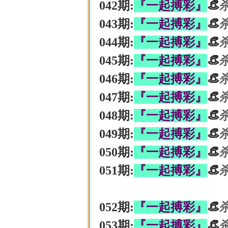
042期:
『一起搏彩』
👒
043期:
『一起搏彩』
👒
044期:
『一起搏彩』
👒
045期:
『一起搏彩』
👒
046期:
『一起搏彩』
👒
047期:
『一起搏彩』
👒
048期:
『一起搏彩』
👒
049期:
『一起搏彩』
👒
050期:
『一起搏彩』
👒
051期:
『一起搏彩』
👒
052期:
『一起搏彩』
👒
053期:
『一起搏彩』
👒