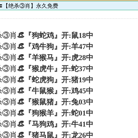
★〓【绝杀③肖】永久免费
杀③肖
👒『狗蛇鸡』开:鼠18中
杀③肖
👒『鸡牛狗』开:羊47中
杀③肖
👒『羊猴马』开:虎28中
杀③肖
👒『猴虎牛』开:蛇37中
杀③肖
👒『蛇虎狗』开:猪19中
杀③肖
👒『牛鼠猴』开:鸡45中
杀③肖
👒『猴鼠猪』开:兔03中
杀③肖
👒『狗猴羊』开:蛇01中
杀③肖
👒『马狗鸡』开:牛41中
杀③肖
👒『猪马鼠』开:龙26中