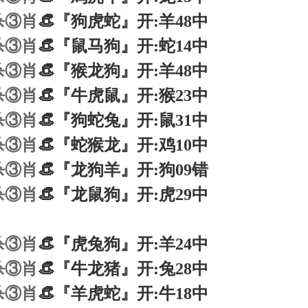
杀③肖
👒『狗虎蛇』开:羊48中
杀③肖
👒『鼠马狗』开:蛇14中
杀③肖
👒『猴龙狗』开:羊48中
杀③肖
👒『牛虎鼠』开:猴23中
杀③肖
👒『狗蛇兔』开:鼠31中
杀③肖
👒『蛇猴龙』开:鸡10中
杀③肖
👒『龙狗羊』开:狗09错
杀③肖
👒『龙鼠狗』开:虎29中
杀③肖
👒『虎兔狗』开:羊24中
杀③肖
👒『牛龙猪』开:兔28中
杀③肖
👒『羊虎蛇』开:牛18中