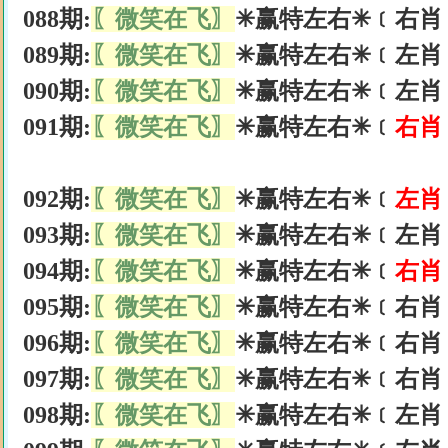
088期:
〖微笑在飞〗
✳赢特左右✳﹝右肖﹞
089期:
〖微笑在飞〗
✳赢特左右✳﹝左肖﹞
090期:
〖微笑在飞〗
✳赢特左右✳﹝左肖﹞
091期:
〖微笑在飞〗
✳赢特左右✳﹝
右肖
092期:
〖微笑在飞〗
✳赢特左右✳﹝
左肖
093期:
〖微笑在飞〗
✳赢特左右✳﹝左肖﹞
094期:
〖微笑在飞〗
✳赢特左右✳﹝
右肖
095期:
〖微笑在飞〗
✳赢特左右✳﹝右肖﹞
096期:
〖微笑在飞〗
✳赢特左右✳﹝右肖﹞
097期:
〖微笑在飞〗
✳赢特左右✳﹝右肖﹞
098期:
〖微笑在飞〗
✳赢特左右✳﹝左肖﹞