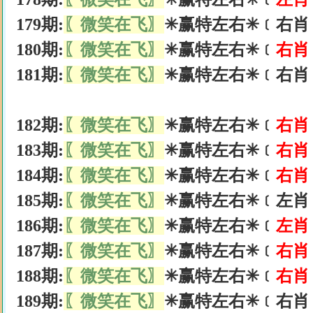
179期:
〖微笑在飞〗
✳赢特左右✳﹝右肖﹞
180期:
〖微笑在飞〗
✳赢特左右✳﹝
右肖
181期:
〖微笑在飞〗
✳赢特左右✳﹝右肖﹞
182期:
〖微笑在飞〗
✳赢特左右✳﹝
右肖
183期:
〖微笑在飞〗
✳赢特左右✳﹝
右肖
184期:
〖微笑在飞〗
✳赢特左右✳﹝
右肖
185期:
〖微笑在飞〗
✳赢特左右✳﹝左肖﹞
186期:
〖微笑在飞〗
✳赢特左右✳﹝
左肖
187期:
〖微笑在飞〗
✳赢特左右✳﹝
右肖
188期:
〖微笑在飞〗
✳赢特左右✳﹝
右肖
189期:
〖微笑在飞〗
✳赢特左右✳﹝右肖﹞