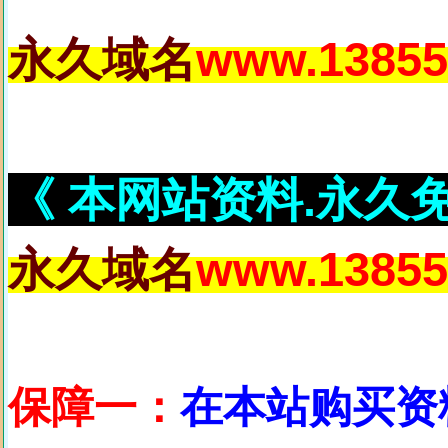
永久域名
www.13855
《 本网站资料.永久
永久域名
www.13855
保障一：
在本站购买资