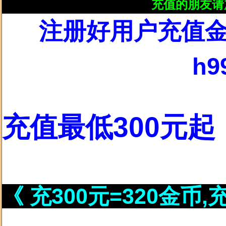
充值的朋友请加
注册好用户充值
h9
充值最低300元起
《 充300元=320金币,