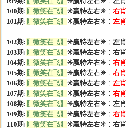
099期:
〖微笑在飞〗
✳赢特左右✳﹝左肖﹞
100期:
〖微笑在飞〗
✳赢特左右✳﹝
右肖
101期:
〖微笑在飞〗
✳赢特左右✳﹝
左肖
102期:
〖微笑在飞〗
✳赢特左右✳﹝左肖﹞
103期:
〖微笑在飞〗
✳赢特左右✳﹝右肖﹞
104期:
〖微笑在飞〗
✳赢特左右✳﹝
右肖
105期:
〖微笑在飞〗
✳赢特左右✳﹝
右肖
106期:
〖微笑在飞〗
✳赢特左右✳﹝
左肖
107期:
〖微笑在飞〗
✳赢特左右✳﹝
右肖
108期:
〖微笑在飞〗
✳赢特左右✳﹝左肖﹞
109期:
〖微笑在飞〗
✳赢特左右✳﹝
右肖
110期:
〖微笑在飞〗
✳赢特左右✳﹝右肖﹞