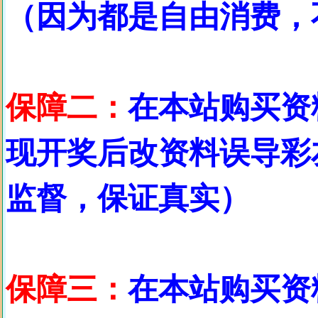
（因为都是自由消费，
保障二：
在本站购买资
现开奖后改资料误导彩
监督，保证真实）
保障三：
在本站购买资