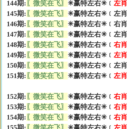
144期:
〖微笑在飞〗
✳赢特左右✳﹝
左肖
145期:
〖微笑在飞〗
✳赢特左右✳﹝左肖﹞
146期:
〖微笑在飞〗
✳赢特左右✳﹝右肖﹞
147期:
〖微笑在飞〗
✳赢特左右✳﹝左肖﹞
148期:
〖微笑在飞〗
✳赢特左右✳﹝
右肖
149期:
〖微笑在飞〗
✳赢特左右✳﹝
左肖
150期:
〖微笑在飞〗
✳赢特左右✳﹝左肖﹞
151期:
〖微笑在飞〗
✳赢特左右✳﹝
左肖
152期:
〖微笑在飞〗
✳赢特左右✳﹝
右肖
153期:
〖微笑在飞〗
✳赢特左右✳﹝
右肖
154期:
〖微笑在飞〗
✳赢特左右✳﹝
右肖
155期:
〖微笑在飞〗
✳赢特左右✳﹝
左肖