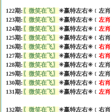
122期:
〖微笑在飞〗
✳赢特左右✳﹝左肖﹞
123期:
〖微笑在飞〗
✳赢特左右✳﹝
左肖
124期:
〖微笑在飞〗
✳赢特左右✳﹝
左肖
125期:
〖微笑在飞〗
✳赢特左右✳﹝右肖﹞
126期:
〖微笑在飞〗
✳赢特左右✳﹝
右肖
127期:
〖微笑在飞〗
✳赢特左右✳﹝
右肖
128期:
〖微笑在飞〗
✳赢特左右✳﹝左肖﹞
129期:
〖微笑在飞〗
✳赢特左右✳﹝左肖﹞
130期:
〖微笑在飞〗
✳赢特左右✳﹝
右肖
131期:
〖微笑在飞〗
✳赢特左右✳﹝
左肖
132期:
〖微笑在飞〗
✳赢特左右✳﹝右肖﹞