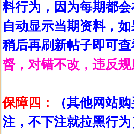
料行为，因为每期都会
自动显示当期资料，如
稍后再刷新帖子即可查
督，对错不改，违反规则
保障四：
（其他网站购
注，不下注就拉黑行为