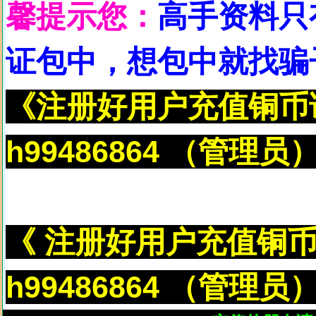
馨提示您：
高手资料只
证包中，想包中就找骗
《注册好用户充值铜币
h99486864 （管理员
《 注册好用户充值铜
h99486864 （管理员