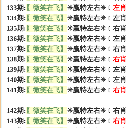
133期:
〖微笑在飞〗
✳赢特左右✳﹝
左肖
134期:
〖微笑在飞〗
✳赢特左右✳﹝左肖﹞
135期:
〖微笑在飞〗
✳赢特左右✳﹝右肖﹞
136期:
〖微笑在飞〗
✳赢特左右✳﹝左肖﹞
137期:
〖微笑在飞〗
✳赢特左右✳﹝右肖﹞
138期:
〖微笑在飞〗
✳赢特左右✳﹝
右肖
139期:
〖微笑在飞〗
✳赢特左右✳﹝左肖﹞
140期:
〖微笑在飞〗
✳赢特左右✳﹝左肖﹞
141期:
〖微笑在飞〗
✳赢特左右✳﹝
右肖
142期:
〖微笑在飞〗
✳赢特左右✳﹝右肖﹞
143期:
〖微笑在飞〗
✳赢特左右✳﹝
右肖