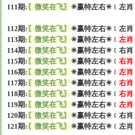
111期:
〖微笑在飞〗
✳赢特左右✳﹝左肖﹞
112期:
〖微笑在飞〗
✳赢特左右✳﹝左肖﹞
113期:
〖微笑在飞〗
✳赢特左右✳﹝
左肖
114期:
〖微笑在飞〗
✳赢特左右✳﹝右肖﹞
115期:
〖微笑在飞〗
✳赢特左右✳﹝
右肖
116期:
〖微笑在飞〗
✳赢特左右✳﹝
左肖
117期:
〖微笑在飞〗
✳赢特左右✳﹝
右肖
118期:
〖微笑在飞〗
✳赢特左右✳﹝
右肖
119期:
〖微笑在飞〗
✳赢特左右✳﹝
左肖
120期:
〖微笑在飞〗
✳赢特左右✳﹝右肖﹞
121期:
〖微笑在飞〗
✳赢特左右✳﹝左肖﹞