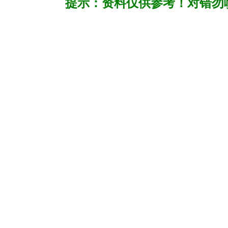
提示：资料仅供参考！对错勿