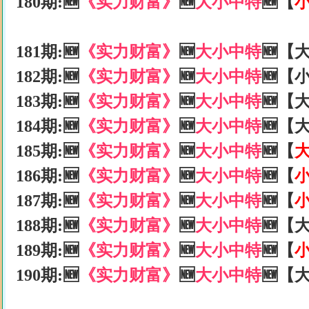
180期:🆕
《实力财富》
🆕
大小中特
🆕【
181期:🆕
《实力财富》
🆕
大小中特
🆕【
182期:🆕
《实力财富》
🆕
大小中特
🆕【
183期:🆕
《实力财富》
🆕
大小中特
🆕【
184期:🆕
《实力财富》
🆕
大小中特
🆕【
185期:🆕
《实力财富》
🆕
大小中特
🆕【
186期:🆕
《实力财富》
🆕
大小中特
🆕【
187期:🆕
《实力财富》
🆕
大小中特
🆕【
188期:🆕
《实力财富》
🆕
大小中特
🆕【
189期:🆕
《实力财富》
🆕
大小中特
🆕【
190期:🆕
《实力财富》
🆕
大小中特
🆕【