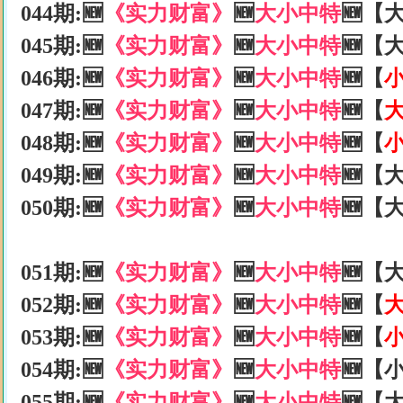
044期:🆕
《实力财富》
🆕
大小中特
🆕【
045期:🆕
《实力财富》
🆕
大小中特
🆕【
046期:🆕
《实力财富》
🆕
大小中特
🆕【
047期:🆕
《实力财富》
🆕
大小中特
🆕【
048期:🆕
《实力财富》
🆕
大小中特
🆕【
049期:🆕
《实力财富》
🆕
大小中特
🆕【
050期:🆕
《实力财富》
🆕
大小中特
🆕【
051期:🆕
《实力财富》
🆕
大小中特
🆕【
052期:🆕
《实力财富》
🆕
大小中特
🆕【
053期:🆕
《实力财富》
🆕
大小中特
🆕【
054期:🆕
《实力财富》
🆕
大小中特
🆕【
055期:🆕
《实力财富》
🆕
大小中特
🆕【