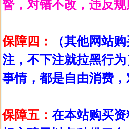
督，对错不改，违反规则
保障四：
（其他网站购
注，不下注就拉黑行为
事情，都是自由消费，
保障五：
在本站购买资