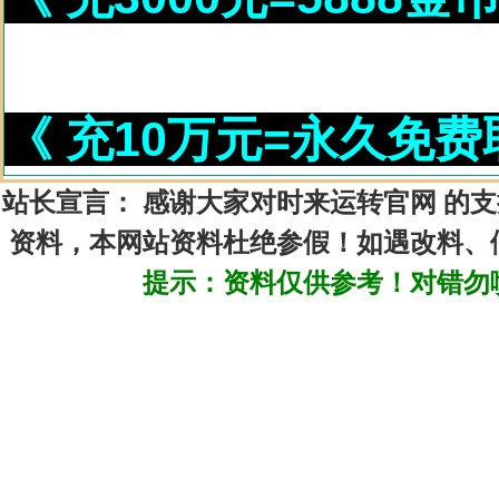
《 充10万元=永久免
站长宣言：
感谢大家对时来运转官网 的
资料，本网站资料杜绝参假！如遇改料、
提示：资料仅供参考！对错勿