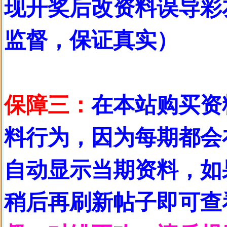
现开奖后改资料误导彩
监督，保证真实）
保障三：
在本站购买资
料行为，因为每期都会
自动显示当期资料，如
稍后再刷新帖子即可查