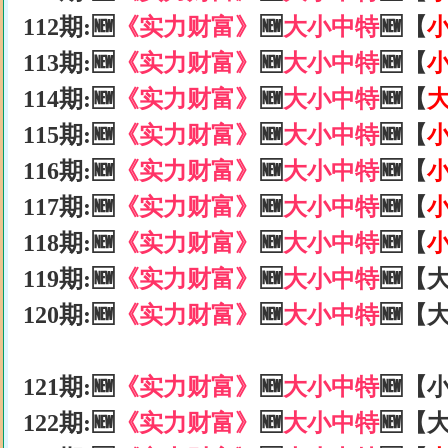
112期:🆕
《实力财富》
🆕
大小中特
🆕【
113期:🆕
《实力财富》
🆕
大小中特
🆕【
114期:🆕
《实力财富》
🆕
大小中特
🆕【
115期:🆕
《实力财富》
🆕
大小中特
🆕【
116期:🆕
《实力财富》
🆕
大小中特
🆕【
117期:🆕
《实力财富》
🆕
大小中特
🆕【
118期:🆕
《实力财富》
🆕
大小中特
🆕【
119期:🆕
《实力财富》
🆕
大小中特
🆕【
120期:🆕
《实力财富》
🆕
大小中特
🆕【
121期:🆕
《实力财富》
🆕
大小中特
🆕【
122期:🆕
《实力财富》
🆕
大小中特
🆕【