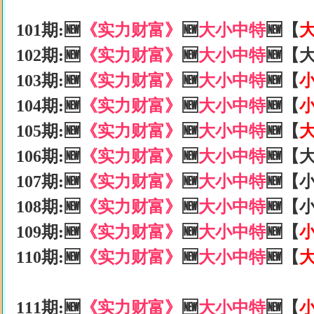
101期:🆕
《实力财富》
🆕
大小中特
🆕【
102期:🆕
《实力财富》
🆕
大小中特
🆕【
103期:🆕
《实力财富》
🆕
大小中特
🆕【
104期:🆕
《实力财富》
🆕
大小中特
🆕【
105期:🆕
《实力财富》
🆕
大小中特
🆕【
106期:🆕
《实力财富》
🆕
大小中特
🆕【
107期:🆕
《实力财富》
🆕
大小中特
🆕【
108期:🆕
《实力财富》
🆕
大小中特
🆕【
109期:🆕
《实力财富》
🆕
大小中特
🆕【
110期:🆕
《实力财富》
🆕
大小中特
🆕【
111期:🆕
《实力财富》
🆕
大小中特
🆕【