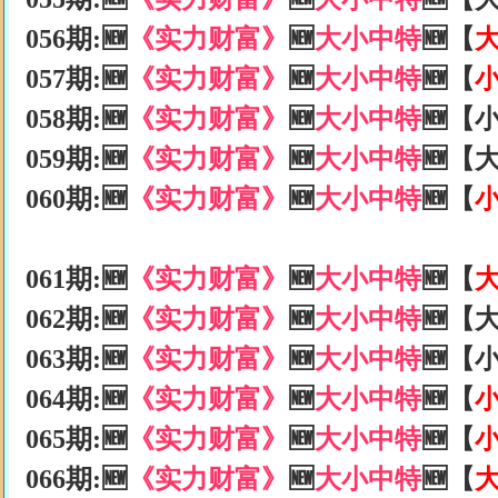
056期:🆕
《实力财富》
🆕
大小中特
🆕【
057期:🆕
《实力财富》
🆕
大小中特
🆕【
058期:🆕
《实力财富》
🆕
大小中特
🆕【
059期:🆕
《实力财富》
🆕
大小中特
🆕【
060期:🆕
《实力财富》
🆕
大小中特
🆕【
061期:🆕
《实力财富》
🆕
大小中特
🆕【
062期:🆕
《实力财富》
🆕
大小中特
🆕【
063期:🆕
《实力财富》
🆕
大小中特
🆕【
064期:🆕
《实力财富》
🆕
大小中特
🆕【
065期:🆕
《实力财富》
🆕
大小中特
🆕【
066期:🆕
《实力财富》
🆕
大小中特
🆕【