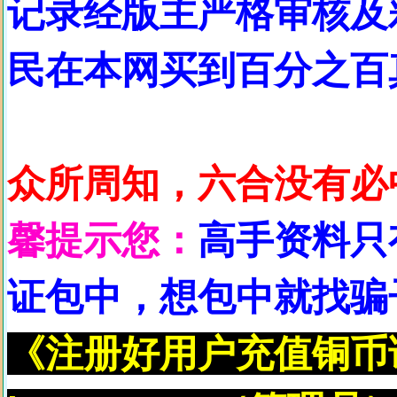
记录经版主严格审核及
民在本网买到百分之百
众所周知，六合没有必
馨提示您：
高手资料只
证包中，想包中就找骗
《注册好用户充值铜币