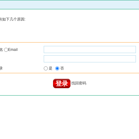
有如下几个原因:
户名
Email
录
是
否
找回密码